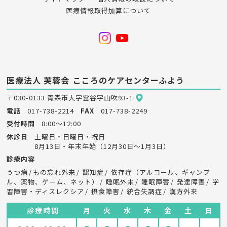
医療情報取得加算について
医療法人 芙蓉会
こころのケアセンターふよう
〒030-0133 青森市大字雲谷字山吹93-1
電話
017-738-2214
FAX
017-738-2249
受付時間
8:00～12:00
休診日
土曜日・日曜日・祝日
8月13日・年末年始（12月30日～1月3日）
診療内容
うつ病
もの忘れ外来
認知症
依存症（アルコール、ギャンブ
ル、薬物、ゲーム、ネット）
睡眠外来
睡眠障害
発達障害
学
習障害・ディスレクシア
摂食障害
統合失調症
漢方外来
診療時間
月
火
水
木
金
土
日