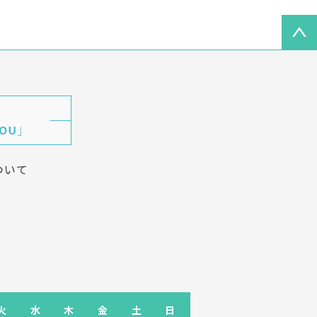
ついて
火
水
木
金
土
日