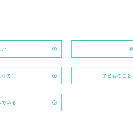
込む
になる
子どものこと
んでいる