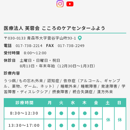
医療法人 芙蓉会
こころのケアセンターふよう
〒030-0133 青森市大字雲谷字山吹93-1
電話
017-738-2214
FAX
017-738-2249
受付時間
8:00～12:00
休診日
土曜日・日曜日・祝日
8月13日・年末年始（12月30日～1月3日）
診療内容
うつ病
もの忘れ外来
認知症
依存症（アルコール、ギャンブ
ル、薬物、ゲーム、ネット）
睡眠外来
睡眠障害
発達障害
学
習障害・ディスレクシア
摂食障害
統合失調症
漢方外来
診療時間
月
火
水
木
金
土
日
8:30～12:30
●
●
●
●
●
休
休
13:30～17:00
●
●
●
●
●