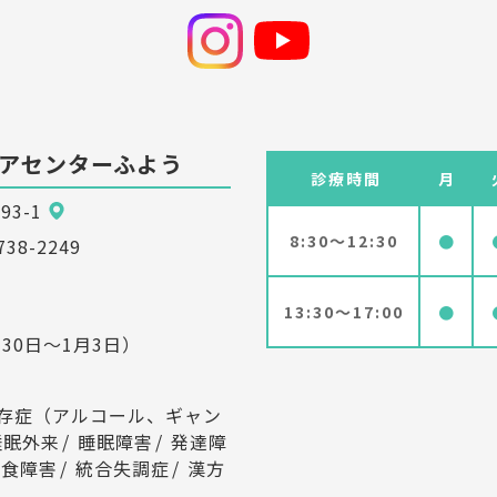
アセンターふよう
診療時間
月
93-1
8:30～12:30
●
738-2249
13:30～17:00
●
30日～1月3日）
存症（アルコール、ギャン
睡眠外来
睡眠障害
発達障
摂食障害
統合失調症
漢方