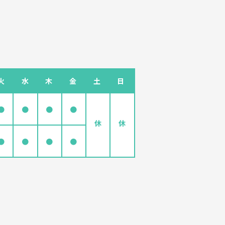
火
水
木
金
土
日
●
●
●
●
休
休
●
●
●
●