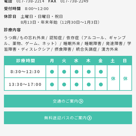
電話
017-738-2214
FAX
017-738-2249
受付時間
8:00～12:00
休診日
土曜日・日曜日・祝日
8月13日・年末年始（12月30日～1月3日）
診療内容
うつ病
もの忘れ外来
認知症
依存症（アルコール、ギャンブ
ル、薬物、ゲーム、ネット）
睡眠外来
睡眠障害
発達障害
学
習障害・ディスレクシア
摂食障害
統合失調症
漢方外来
診療時間
月
火
水
木
金
土
日
8:30～12:30
●
●
●
●
●
休
休
13:30～17:00
●
●
●
●
●
交通のご案内
無料送迎バスのご案内