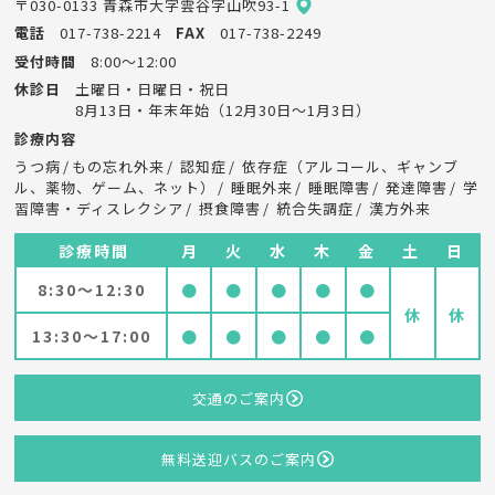
〒030-0133 青森市大字雲谷字山吹93-1
電話
017-738-2214
FAX
017-738-2249
受付時間
8:00～12:00
休診日
土曜日・日曜日・祝日
8月13日・年末年始（12月30日～1月3日）
診療内容
うつ病
もの忘れ外来
認知症
依存症（アルコール、ギャンブ
ル、薬物、ゲーム、ネット）
睡眠外来
睡眠障害
発達障害
学
習障害・ディスレクシア
摂食障害
統合失調症
漢方外来
診療時間
月
火
水
木
金
土
日
8:30～12:30
●
●
●
●
●
休
休
13:30～17:00
●
●
●
●
●
交通のご案内
無料送迎バスのご案内